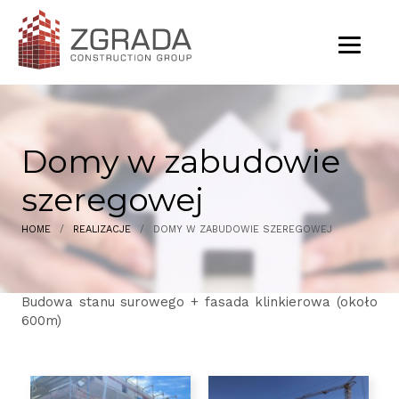
Domy w zabudowie
szeregowej
HOME
/
REALIZACJE
/
DOMY W ZABUDOWIE SZEREGOWEJ
Budowa stanu surowego + fasada klinkierowa (około
600m)