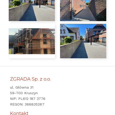
ZGRADA Sp. z o.o.
ul. Główna 31
59-700 Kruszyn
NIP: PL612 187 3776
REGON: 388835267
Kontakt