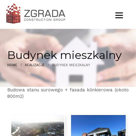
Budynek mieszkalny
HOME
/
REALIZACJE
/
BUDYNEK MIESZKALNY
Budowa stanu surowego + fasada klinkierowa (około
800m2)