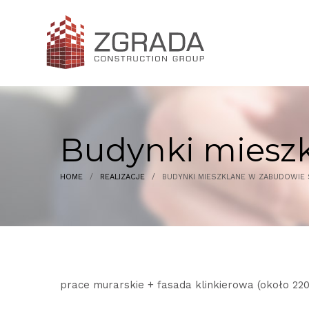
Budynki miesz
HOME
/
REALIZACJE
/
BUDYNKI MIESZKLANE W ZABUDOWIE
prace murarskie + fasada klinkierowa (około 22