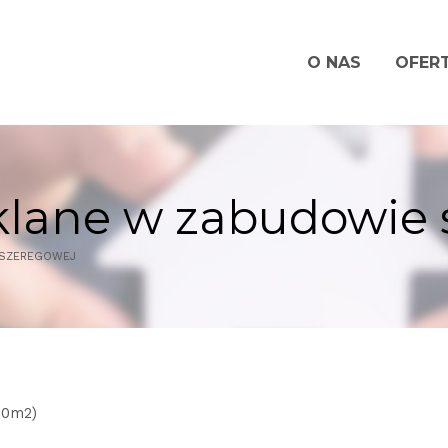
O NAS
OFER
klane w zabudowie 
 SZEREGOWEJ
00m2)