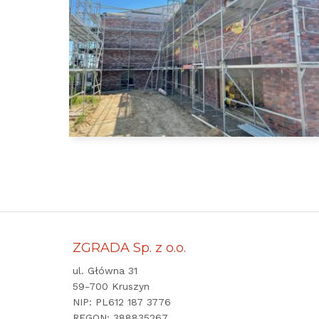
ZGRADA Sp. z o.o.
ul. Główna 31
59-700 Kruszyn
NIP: PL612 187 3776
REGON: 388835267