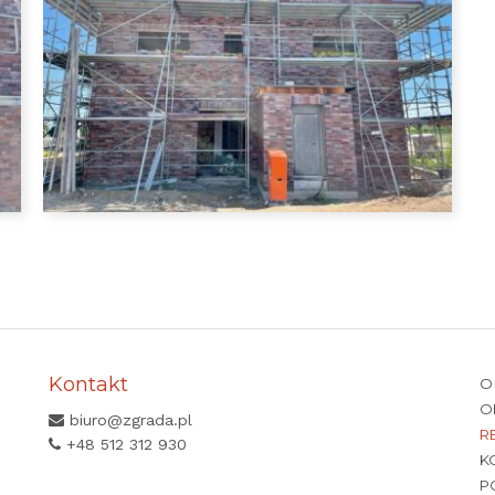
Kontakt
O
O
biuro@zgrada.pl
R
+48 512 312 930
K
P