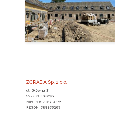
ZGRADA Sp. z o.o.
ul. Główna 31
59-700 Kruszyn
NIP: PL612 187 3776
REGON: 388835267