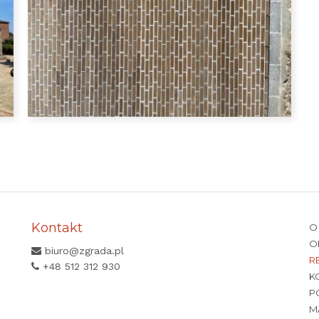
Kontakt
O
O
biuro@zgrada.pl
R
+48 512 312 930
K
P
M