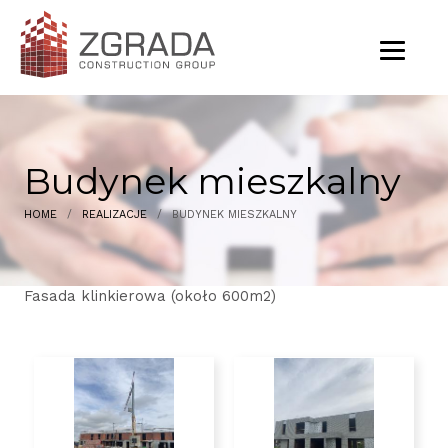
Budynek mieszkalny
HOME
/
REALIZACJE
/
BUDYNEK MIESZKALNY
Fasada klinkierowa (około 600m2)