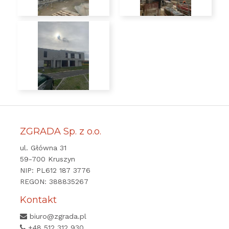
ZGRADA Sp. z o.o.
ul. Główna 31
59-700 Kruszyn
NIP: PL612 187 3776
REGON: 388835267
Kontakt
biuro@zgrada.pl
+48 512 312 930