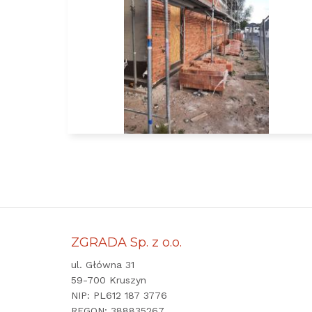
ZGRADA Sp. z o.o.
ul. Główna 31
59-700 Kruszyn
NIP: PL612 187 3776
REGON: 388835267