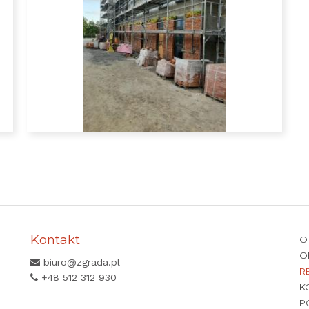
Kontakt
O
O
biuro@zgrada.pl
R
+48 512 312 930
K
P