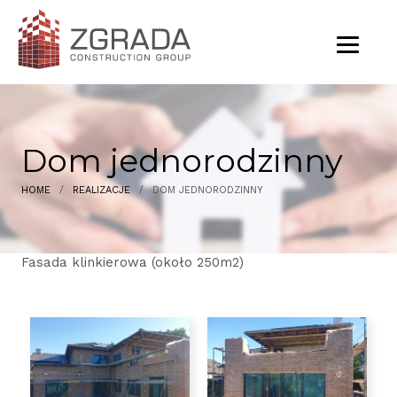
Dom jednorodzinny
HOME
/
REALIZACJE
/
DOM JEDNORODZINNY
Fasada klinkierowa (około 250m2)